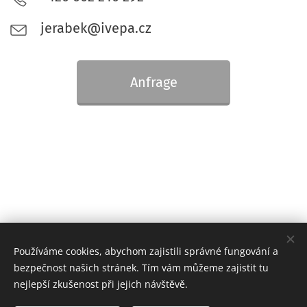
jerabek@ivepa.cz
Anfrage
Používáme cookies, abychom zajistili správné fungování a
bezpečnost našich stránek. Tím vám můžeme zajistit tu
nejlepší zkušenost při jejich návštěvě.
© 2019 Ivepa komunikační s. r. o., Průmyslová 1200, 500 02 Hradec