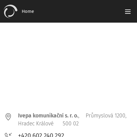
Home
Ivepa komunikační s. r. o.
, Průmyslová 1200,
Hradec Králové 500 02
+420 602 240 292